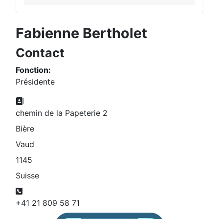
Fabienne Bertholet
Contact
Fonction:
Présidente
Adresse:
chemin de la Papeterie 2
Bière
Vaud
1145
Suisse
Téléphone:
+41 21 809 58 71
Mob