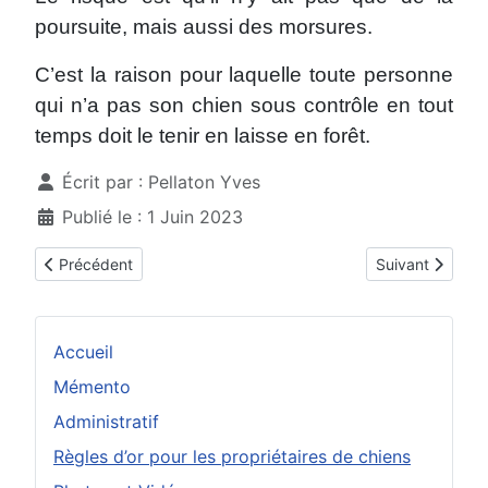
poursuite, mais aussi des morsures.
C’est la raison pour laquelle toute personne
qui n’a pas son chien sous contrôle en tout
temps doit le tenir en laisse en forêt.
Détails
Écrit par :
Pellaton Yves
Publié le : 1 Juin 2023
Article précédent : Pour que les autres convives éprouvent auss
Article suivant 
Précédent
Suivant
Accueil
Mémento
Administratif
Règles d’or pour les propriétaires de chiens